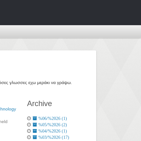
ε όσες γλωσσες εχω μεράκι να γράψω.
Archive
chnology
%06/%2026 (1)
held
%05/%2026 (2)
%04/%2026 (1)
%03/%2026 (17)