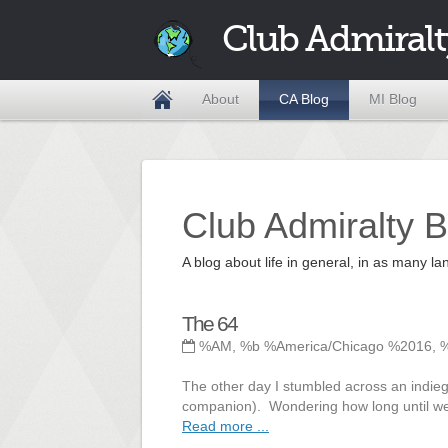
Club Admiralt
About
CA Blog
MI Blog
Club Admiralty B
A blog about life in general, in as many
The 64
%AM, %b %America/Chicago %2016, 
The other day I stumbled across an indi
companion). Wondering how long until we
Read more ...