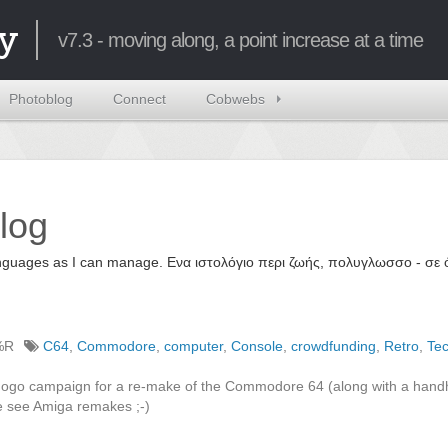
y
v7.3 - moving along, a point increase at a time
Photoblog
Connect
Cobwebs
log
 languages as I can manage. Ενα ιστολόγιο περι ζωής, πολυγλωσσο - σ
%R
C64
,
Commodore
,
computer
,
Console
,
crowdfunding
,
Retro
,
Te
egogo campaign for a re-make of the Commodore 64 (along with a hand
 see Amiga remakes ;-)