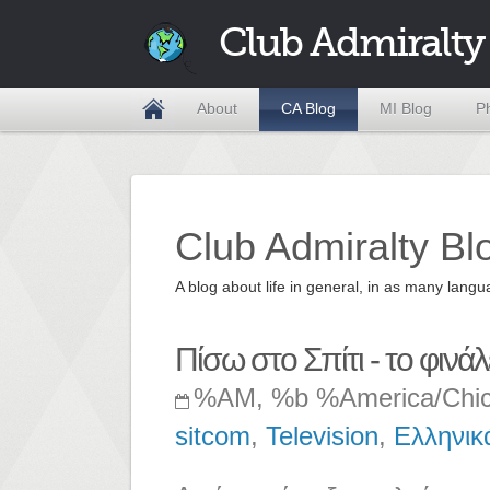
Club Admiralty
About
CA Blog
MI Blog
P
Club Admiralty Bl
A blog about life in general, in as many la
Πίσω στο Σπίτι - το φινάλ
%AM, %b %America/Chi
sitcom
,
Television
,
Ελληνικ