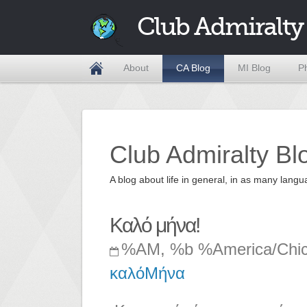
Club Admiralty
About
CA Blog
MI Blog
P
Club Admiralty Bl
A blog about life in general, in as many la
Καλό μήνα!
%AM, %b %America/Chi
καλόΜήνα