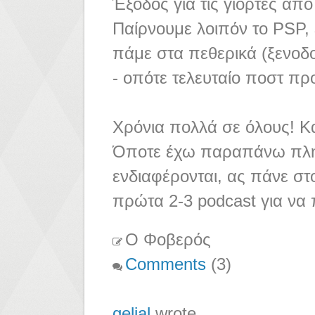
Έξοδος για τις γιορτές από 
Παίρνουμε λοιπόν το PSP, έ
πάμε στα πεθερικά (ξενοδο
- οπότε τελευταίο ποστ π
Χρόνια πολλά σε όλους! Κ
Όποτε έχω παραπάνω πληρ
ενδιαφέρονται, ας πάνε σ
πρώτα 2-3 podcast για να 
Ο Φοβερός
Comments
(3)
gelial
wrote ...