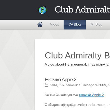
Club Admiralt
About
CA Blog
MI Blog
Club Admiralty B
A blog about life in general, in as many
Εικονικό Apple 2
%AM, %b %America/Chicago %2009, 
Να ένα λινκάκι για ένα
εικονικό Apple 2
.
Ο εξωμοιοτής τρέχει εντός του browser, οπ