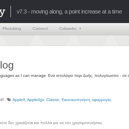
y
v7.3 - moving along, a point increase at a time
Photoblog
Connect
Cobwebs
log
 languages as I can manage. Ενα ιστολόγιο περι ζωής, πολυγλωσσο - σ
%R
AppleII
,
AppleIIgs
,
Classic
,
Εικονικοποιήση
,
εφαρμογές
ότε δεν χρειάζεται και πολλά για να τον χρησιμοποιήσεις.