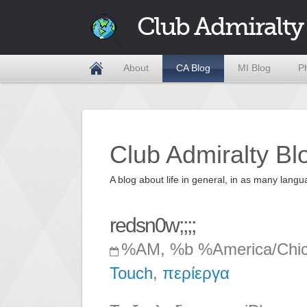
Club Admiralty
About
CA Blog
MI Blog
P
Club Admiralty Bl
A blog about life in general, in as many la
redsn0w;;;;
%AM, %b %America/Chi
Touch
,
περίεργα