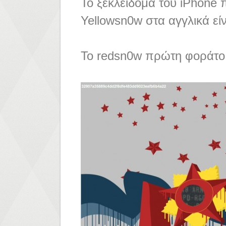
Το ξεκλειδομα του iPhone 
Yellowsn0w στα αγγλικά είν
Το redsn0w πρώτη φοράτο α