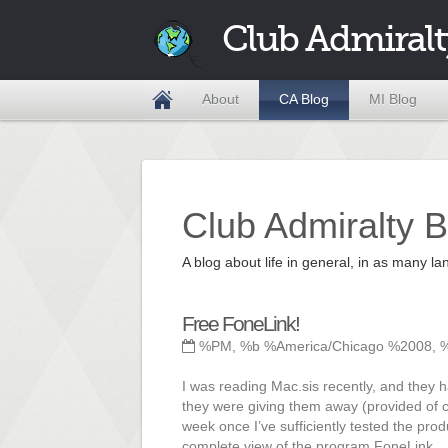
Club Admiralt
About
CA Blog
MI Blog
Club Admiralty B
A blog about life in general, in as many
Free FoneLink!
%PM, %b %America/Chicago %2008, 
I was reading Mac.sis recently, and they 
they were giving them away (provided of co
week once I’ve sufficiently tested the produ
complete view of the program.FoneLink