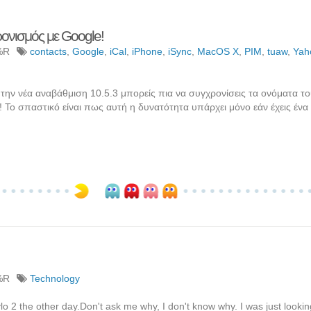
ονισμός με Google!
%R
contacts
,
Google
,
iCal
,
iPhone
,
iSync
,
MacOS X
,
PIM
,
tuaw
,
Yah
την νέα αναβάθμιση 10.5.3 μπορείς πια να συγχρονίσεις τα ονόματα τ
! Το σπαστικό είναι πως αυτή η δυνατότητα υπάρχει μόνο εάν έχεις ένα
%R
Technology
ylo 2 the other day.Don't ask me why, I don't know why. I was just looki