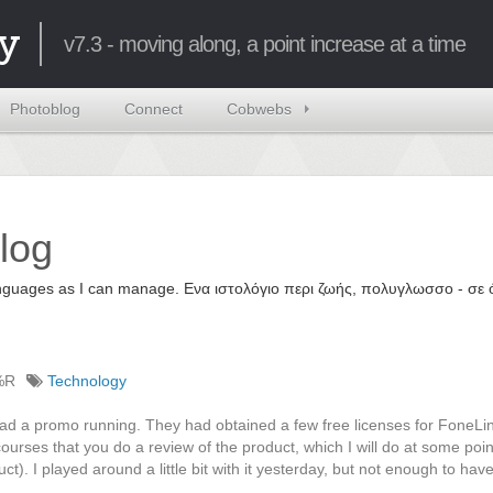
y
v7.3 - moving along, a point increase at a time
Photoblog
Connect
Cobwebs
log
 languages as I can manage. Ενα ιστολόγιο περι ζωής, πολυγλωσσο - σ
%R
Technology
had a promo running. They had obtained a few free licenses for FoneLi
urses that you do a review of the product, which I will do at some poin
ct). I played around a little bit with it yesterday, but not enough to hav