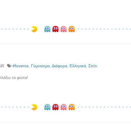
%R
#foveros
,
Γύμνασμα
,
Διάφορα
,
Ελληνικά
,
Σπίτι
λλάξω τα φώτα!