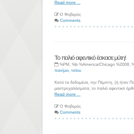
Read more ...
Ο Φοβερός
Comments
Το παλιό αφεντικό έσκασε μύτη!
%PM, %b %America/Chicago %2008, 
παν/μιο
,
τσίου
Κατά τα δεδομένα, την Πέμπτη, (ή ήταν Πα
μαστροχαλάσματα, το παλιό αφεντικό ήρθε
Read more ...
Ο Φοβερός
Comments