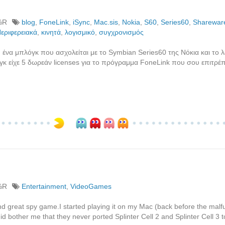
%R
blog
,
FoneLink
,
iSync
,
Mac.sis
,
Nokia
,
S60
,
Series60
,
Sharewar
εριφερειακά
,
κινητά
,
λογισμικό
,
συγχρονισμός
 ένα μπλόγκ που ασχολείται με το Symbian Series60 της Νόκια και το λ
 είχε 5 δωρεάν licenses για το πρόγραμμα FoneLink που σου επιτρέπ
%R
Entertainment
,
VideoGames
und great spy game.I started playing it on my Mac (back before the malfu
id bother me that they never ported Splinter Cell 2 and Splinter Cell 3 